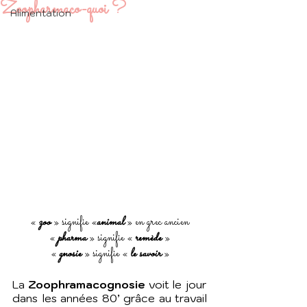
Zoopharmaco-quoi ?
Alimentation
« 
zoo
 » signifie «
animal
 » en grec ancien
« 
pharma
 » signifie « 
remède
 »
« 
gnosie 
» signifie « 
le savoir
 »
La 
Zoophramacognosie
 voit le jour 
dans les années 80’ grâce au travail 