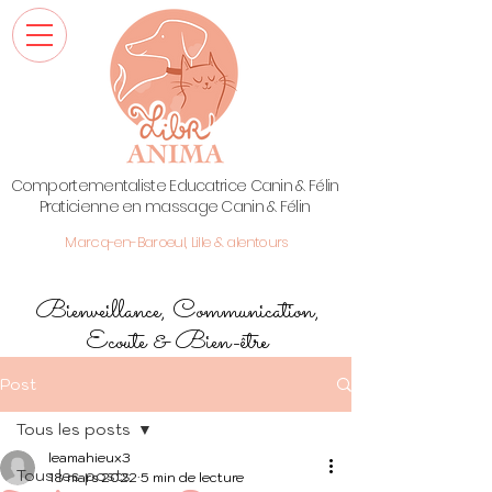
Comportementaliste Educatrice Canin & Félin
Praticienne en massage Canin & Félin
Marcq-en-Baroeul, Lille & alentours
Bienveillance, Communication,
Ecoute & Bien-être
Post
Tous les posts
leamahieux3
Tous les posts
18 mars 2022
5 min de lecture