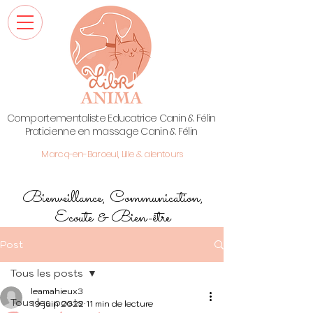
Comportementaliste Educatrice Canin & Félin
Praticienne en massage Canin & Félin
Marcq-en-Baroeul, Lille & alentours
Bienveillance, Communication,
Ecoute & Bien-être
Post
Tous les posts
leamahieux3
Tous les posts
19 juin 2022
11 min de lecture