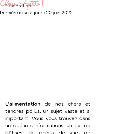
Buen Apetito !
Alimentation
Dernière mise à jour :
20 juin 2022
L’
alimentation
 de nos chers et 
tendres poilus, un sujet vaste et si 
important. Vous vous trouvez dans 
un océan d’informations, un tas de 
bêtises, de points de vue, de 