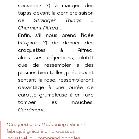
souvenez ?) à manger des 
tapas devant la dernière saison 
de 
Stranger Things
 … 
Charmant Alfred
 …
Enfin, s’il nous prend l’idée 
(
stupide ?
) de donner des 
croquettes à Alfred, 		
alors ses déjections, plutôt 
que de ressembler à des 
prismes bien taillés, précieux et 
sentant la rose, ressembleront 
davantage à une purée de 
carotte grumeleuse à en faire 
tomber les mouches. 
Carrément
. 
*
Croquettes ou Petfooding
 : aliment 
fabriqué grâce à un processus 
industriel, qui comprend donc les 