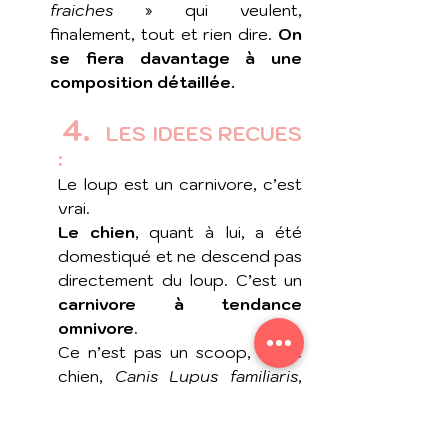
fraiches
 » qui veulent, 
finalement, tout et rien dire. 
On 
se fiera davantage à une 
composition détaillée. 
4.
   LES IDEES RECUES 
: 
Le loup est un carnivore, c’est 
vrai. 
Le chien
, quant à lui, a été 
domestiqué et ne descend pas 
directement du loup. C’est un 
carnivore à tendance 
omnivore
. 
Ce n’est pas un scoop, notre 
chien, 
Canis Lupus familiaris
, 
celui-là même qui s’étend les 4 
pattes en l’air sur votre 
canapé, a bien évolué pendant 