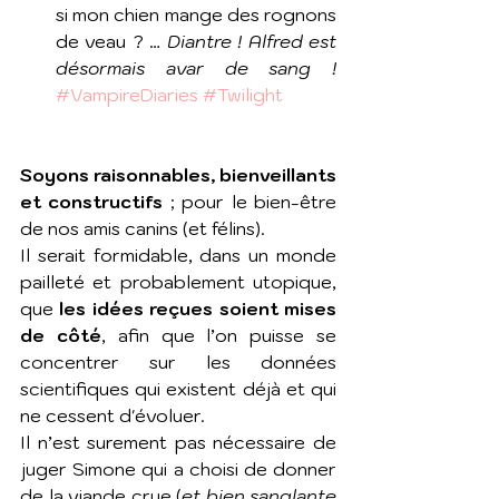
si mon chien mange des rognons 
de veau ? … 
Diantre ! Alfred est 
désormais avar de sang ! 
#VampireDiaries
#Twilight
Soyons raisonnables, bienveillants 
et constructifs
 ; pour le bien-être 
de nos amis canins (et félins). 
Il serait formidable, dans un monde 
pailleté et probablement utopique, 
que 
les idées reçues soient mises 
de côté
, afin que l’on puisse se 
concentrer sur les données 
scientifiques qui existent déjà et qui 
ne cessent d'évoluer. 
Il n’est surement pas nécessaire de 
juger Simone qui a choisi de donner 
de la viande crue (
et bien sanglante 