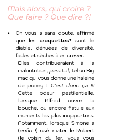
Mais alors, qui croire ? 
Que faire ? Que dire ?! 
On vous a sans doute, affirmé 
que les 
croquettes*
 sont le 
diable, dénuées de diversité, 
fades et sèches à en crever. 
Elles contribueraient à la 
malnutrition, 
parait-il
, tel un Big 
mac qui vous donne une haleine 
de poney ! 
C’est donc ça !!!
Cette odeur pestilentielle, 
lorsque Alfred ouvre la 
bouche, ou encore flatule aux 
moments les plus inopportuns. 
Notamment, lorsque Simone a 
(
enfin !
) osé inviter le Robert 
(le voisin du 1er, vous vous 