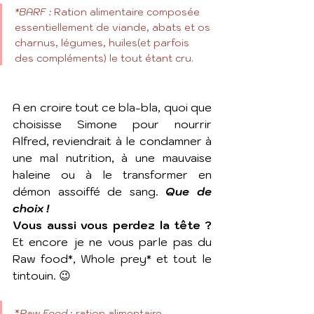
*BARF : 
Ration alimentaire composée 
essentiellement de viande, abats et os 
charnus, légumes, huiles(et parfois 
des compléments) le tout étant cru.
A en croire tout ce bla-bla, quoi que 
choisisse Simone pour nourrir 
Alfred, reviendrait à le condamner à 
une mal nutrition, à une mauvaise 
haleine ou à le transformer en 
démon assoiffé de sang. 
Que de 
choix !
Vous aussi vous perdez la tête ?
Et encore je ne vous parle pas du 
Raw food*, Whole prey* et tout le 
tintouin. 😉 
*
Raw Food
 : ration alimentaire 